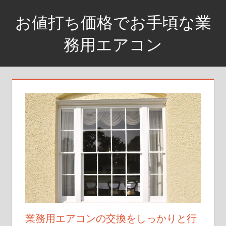
コ
お値打ち価格でお手頃な業
ン
テ
務用エアコン
ン
お
ツ
買
へ
い
ス
得
キ
な
ッ
お
プ
値
段
で
す
業務用エアコンの交換をしっかりと行