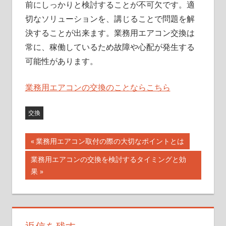
前にしっかりと検討することが不可欠です。適
切なソリューションを、講じることで問題を解
決することが出来ます。業務用エアコン交換は
常に、稼働しているため故障や心配が発生する
可能性があります。
業務用エアコンの交換のことならこちら
交換
前
業務用エアコン取付の際の大切なポイントとは
投
の
次
業務用エアコンの交換を検討するタイミングと効
記
稿
の
果
事:
記
ナ
事:
ビ